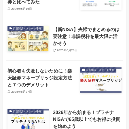
券と比べてみた
2026年5月16日
【新NISA】夫婦でまとめるのは
口座開設・スタート手順
要注意！非課税枠を最大限に活
かそう
2025年6月26日
初心者も失敗しないために！楽
口座開設・スタート手順
天証券マネーブリッジ設定方法
と７つのデメリット
2025年5月27日
2026年から始まる！プラチナ
口座開設・スタート手順
NISAで65歳以上でもお得に投資
を始めよう