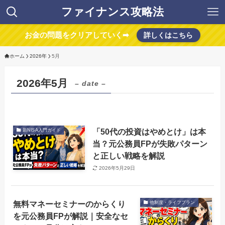
ファイナンス攻略法
お金の問題をクリアしていく➡
詳しくはこちら
ホーム
2026年
5月
2026年5月
– date –
「50代の投資はやめとけ」は本
新NISA入門ガイド
当？元公務員FPが失敗パターン
と正しい戦略を解説
2026年5月29日
無料マネーセミナーのからくり
他制度・ライフプラン
を元公務員FPが解説｜安全なセ