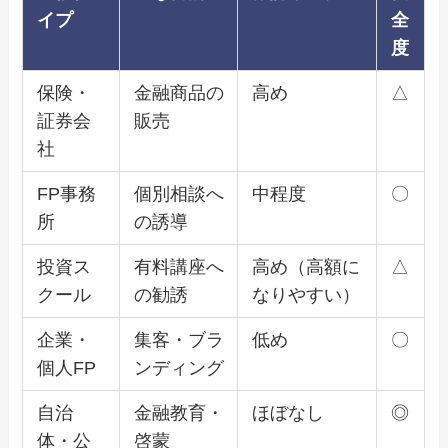
イプ
全
度
保険・
金融商品の
高め
△
証券会
販売
社
FP事務
個別相談へ
中程度
〇
所
の誘導
投資ス
有料講座へ
高め（高額に
△
クール
の勧誘
なりやすい）
企業・
集客・ブラ
低め
〇
個人FP
ンディング
自治
金融教育・
ほぼなし
◎
体・公
啓蒙