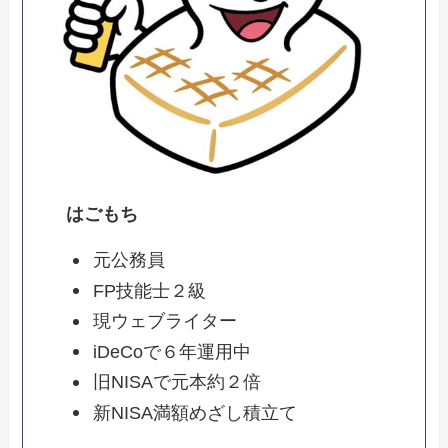
はごもち
元公務員
FP技能士２級
現ウェブライター
iDeCoで６年運用中
旧NISAで元本約２倍
新NISA満額めざし積立て