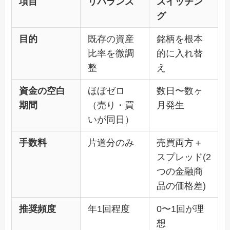
項目
リバランス
スイッチン
グ
目的
既存の資産
銘柄を根本
比率を微調
的に入れ替
整
え
資金の空白
ほぼゼロ
数日〜数ヶ
期間
（売り・買
月発生
いが同日）
手数料
片道分のみ
売買両方＋
スプレッド(2
つの金融商
品の価格差)
推奨頻度
年1回程度
0〜1回が理
想